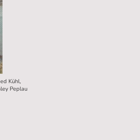
ied Kühl,
hley Peplau