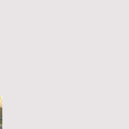
 e.V.
Training
Platzbuchung